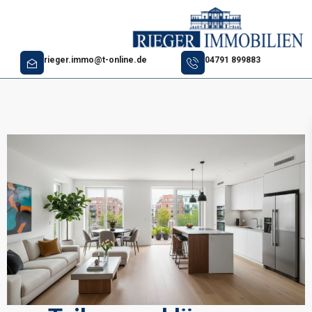
rieger.immo@t-online.de
04791 899883