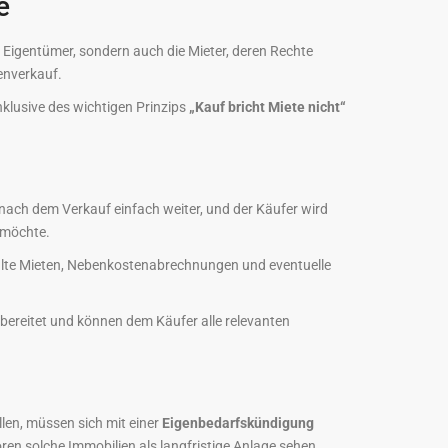
e
en Eigentümer, sondern auch die Mieter, deren Rechte
enverkauf.
klusive des wichtigen Prinzips
„Kauf bricht Miete nicht“
 nach dem Verkauf einfach weiter, und der Käufer wird
möchte.
hlte Mieten, Nebenkostenabrechnungen und eventuelle
rbereitet und können dem Käufer alle relevanten
llen, müssen sich mit einer
Eigenbedarfskündigung
oren solche Immobilien als langfristige Anlage sehen.