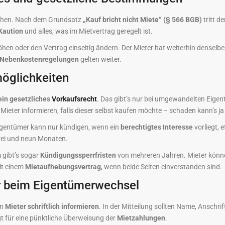
tehen. Nach dem Grundsatz
„Kauf bricht nicht Miete“ (§ 566 BGB)
tritt d
Kaution
und alles, was im Mietvertrag geregelt ist.
öhen oder den Vertrag einseitig ändern. Der Mieter hat weiterhin densel
Nebenkostenregelungen
gelten weiter.
öglichkeiten
ein gesetzliches
Vorkaufsrecht
. Das gibt’s nur bei umgewandelten Ei
eter informieren, falls dieser selbst kaufen möchte – schaden kann’s ja 
 Eigentümer kann nur kündigen, wenn ein
berechtigtes Interesse
vorliegt, 
rei und neun Monaten.
 gibt’s sogar
Kündigungssperrfristen
von mehreren Jahren. Mieter könne
it einem
Mietaufhebungsvertrag
, wenn beide Seiten einverstanden sind.
er beim Eigentümerwechsel
en
Mieter schriftlich informieren
. In der Mitteilung sollten Name, Anschr
t für eine pünktliche Überweisung der
Mietzahlungen
.