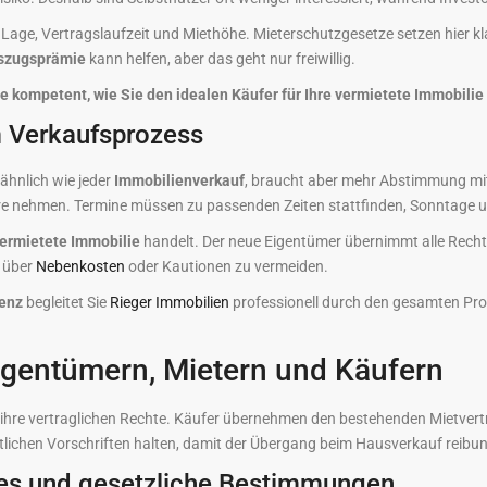
age, Vertragslaufzeit und Miethöhe. Mieterschutzgesetze setzen hier kla
szugsprämie
kann helfen, aber das geht nur freiwillig.
 kompetent, wie Sie den idealen Käufer für Ihre vermietete Immobilie 
m Verkaufsprozess
ähnlich wie jeder
Immobilienverkauf
, braucht aber mehr Abstimmung mit
äre nehmen. Termine müssen zu passenden Zeiten stattfinden, Sonntage u
ermietete Immobilie
handelt. Der neue Eigentümer übernimmt alle Recht
r über
Nebenkosten
oder Kautionen zu vermeiden.
tenz
begleitet Sie
Rieger Immobilien
professionell durch den gesamten Pro
igentümern, Mietern und Käufern
ihre vertraglichen Rechte. Käufer übernehmen den bestehenden Mietvertra
lichen Vorschriften halten, damit der Übergang beim Hausverkauf reibun
ses und gesetzliche Bestimmungen