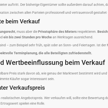
ieter auftritt. Der bisherige Eigentümer sollte außerdem darauf achten, d
tion zwischen allen Parteien professionell und vertrauensvoll gestaltet
te beim Verkauf
gungsrecht
, muss aber die
Privatsphäre des Mieters
respektieren.
Besich
ind
ein bis zwei Stunden pro Woche
an Werktagen ausreichend.
d – zum Beispiel sehr früh, spät oder an Sonn- und Feiertagen. Ist der Mi
ektvolle Terminplanung, die alle Beteiligten zufriedenstellt.
nd Wertbeeinflussung beim Verkauf
zielbare Preis stark davon ab, wie genau der Marktwert bestimmt wird u
immte Käufer sogar interessant sein.
ter Verkaufspreis
en realistischen Angebotspreis. Wer verkaufen will, sollte eine Bewertung 
rtragswert spielen eine Rolle.