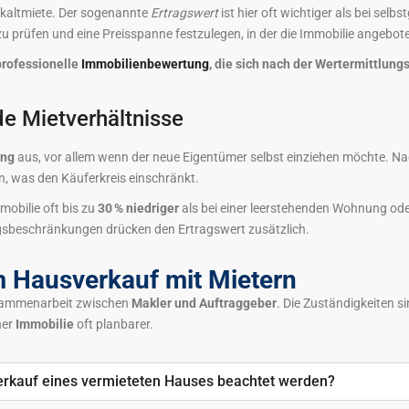
tokaltmiete. Der sogenannte
Ertragswert
ist hier oft wichtiger als bei selb
zu prüfen und eine Preisspanne festzulegen, in der die Immobilie angebo
professionelle
Immobilienbewertung
, die sich nach der Wertermittlun
e Mietverhältnisse
ung
aus, vor allem wenn der neue Eigentümer selbst einziehen möchte. Nac
n, was den Käuferkreis einschränkt.
mobilie oft bis zu
30 % niedriger
als bei einer leerstehenden Wohnung ode
gsbeschränkungen drücken den Ertragswert zusätzlich.
m Hausverkauf mit Mietern
usammenarbeit zwischen
Makler und Auftraggeber
. Die Zuständigkeiten si
ner
Immobilie
oft planbarer.
erkauf eines vermieteten Hauses beachtet werden?