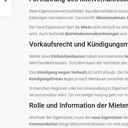
Beim Eigentümerwechsel bleibt das Mietverhältnis bes
bisherigen Vermieters ein. Das betrifft
Mieteinnahmen
,
Der neue Eigentümer darf die
Miete
nicht einfach so erh
wird. Auch laufende
Betriebskostenabrechnungen
und
Vorkaufsrecht und Kündigungsm
Mieter eines
Einfamilienhauses
haben normalerweise
k
Mehrfamilienhäusern. Trotzdem kann der Vermieter den Mi
Eine
Kündigung wegen Verkaufs
ist nicht erlaubt. Der
Kündigungsfristen
liegen je nach Mietdauer zwischen d
In manchen Regionen oder bei Umwandlung in Eigentum
sie unzumutbar wäre. Ein vorzeitiger Auszug geht nur m
Rolle und Information der Miet
Wechselt der Eigentümer, muss der
neue Eigentümer
d
Kommunikation
beugt Missverständnissen vor und sorg