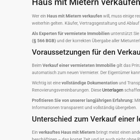
Haus mit Mietern verkaufen
Wer ein
Haus mit Mietern verkaufen
will, muss einige r
weiterhin gelten. Käufer, Vertragsgestaltung und Ablau
Als Experten für vermietete Immobilien
unterstützt Sie
(§ 566 BGB)
und der korrekten Übergabe aller Mietunterl
Voraussetzungen für den Verkau
Beim
Verkauf einer vermieteten Immobilie
gilt das Pri
automatisch zum neuen Vermieter. Der Eigentümer kann d
Wichtig ist eine
vollständige Dokumentation
und Transp
Renovierungsvereinbarungen. Diese
Unterlagen
schaffe
Profitieren Sie von unserer langjährigen Erfahrung:
Mi
Informationen transparent und vollständig übergeben.
Unterschied zum Verkauf einer 
Ein
verkauftes Haus mit Mietern
bringt meist einen ande
beschäftigen – das kostet Zeit und ist auch nicht ohne R