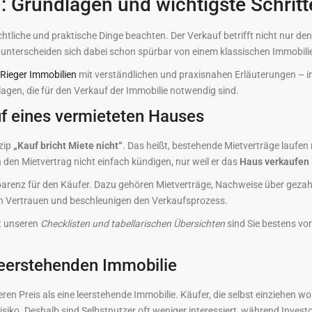
: Grundlagen und wichtigste Schritt
echtliche und praktische Dinge beachten. Der Verkauf betrifft nicht nur d
f unterscheiden sich dabei schon spürbar von einem klassischen Immobili
Rieger Immobilien
mit verständlichen und praxisnahen Erläuterungen – in
agen, die für den Verkauf der Immobilie notwendig sind.
f eines vermieteten Hauses
nzip
„Kauf bricht Miete nicht“
. Das heißt, bestehende Mietverträge laufen
en Mietvertrag nicht einfach kündigen, nur weil er das
Haus verkaufen
arenz für den Käufer. Dazu gehören Mietverträge, Nachweise über geza
n Vertrauen und beschleunigen den Verkaufsprozess.
t unseren
Checklisten und tabellarischen Übersichten
sind Sie bestens vo
leerstehenden Immobilie
ren Preis als eine leerstehende Immobilie. Käufer, die selbst einziehen wo
isiko. Deshalb sind Selbstnutzer oft weniger interessiert, während Invest