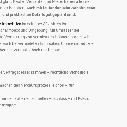
 glatt. Käufer, Verkäufer und Mieter haben alle ihre
 Blick behalten.
Auch mit laufenden Mietverhältnissen
n und praktischen Details gut geplant sind.
r Immobilien
ist seit über 30 Jahren Ihr
z Scharmbeck und Umgebung. Mit umfassender
nd Vermittlung von vermieteten Häusern sorgen wir
– auch bei vermieteten Immobilien. Unsere individuelle
über den Verkaufsabschluss hinaus.
lle Vertragsdetails stimmen –
rechtliche Sicherheit
machen den Verkaufsprozess leichter –
für
 Chancen auf einen schnellen Abschluss –
mit Fokus
ergruppe.