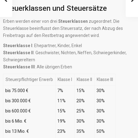
Steuerklassen und Steuersätze
Erben werden einer von drei
Steuerklassen
zugeordnet. Die
Steuerklasse beeinflusst den Steuersatz, der nach Abzug des
Freibetrags auf den Restbetrag angewendet wird.
Steuerklasse I
: Ehepartner, Kinder, Enkel
Steuerklasse II
: Geschwister, Nichten, Neffen, Schwiegerkinder,
Schwiegereltern
Steuerklasse III
: Alle übrigen Erben
Steuerpflichtiger Erwerb
Klasse I
Klasse II
Klasse III
bis 75.000 €
7%
15%
30%
bis 300.000 €
11%
20%
30%
bis 600.000 €
15%
25%
30%
bis 6 Mio. €
19%
30%
30%
bis 13 Mio. €
23%
35%
50%