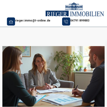
rieger.immo@t-online.de
04791 899883