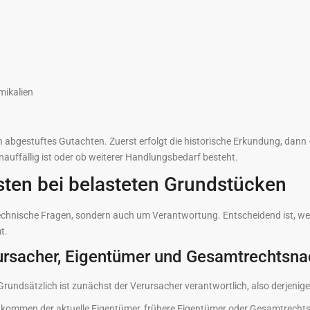
mikalien
ein abgestuftes Gutachten. Zuerst erfolgt die historische Erkundung, dann 
auffällig ist oder ob weiterer Handlungsbedarf besteht.
sten bei belasteten Grundstücken
technische Fragen, sondern auch um Verantwortung. Entscheidend ist, we
t.
ursacher, Eigentümer und Gesamtrechtsna
dsätzlich ist zunächst der Verursacher verantwortlich, also derjenige,
nn kommen der aktuelle Eigentümer, frühere Eigentümer oder Gesamtrechts