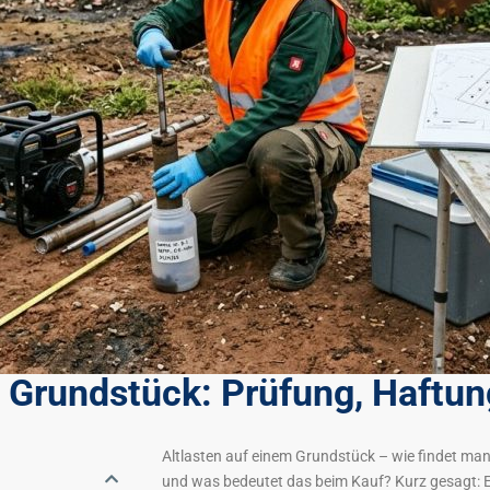
n Grundstück: Prüfung, Haftun
Altlasten auf einem Grundstück – wie findet man
und was bedeutet das beim Kauf? Kurz gesagt: E