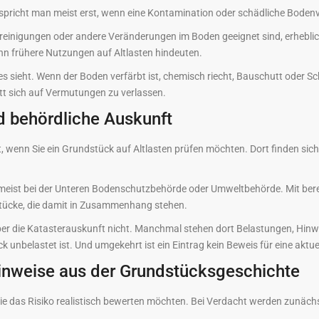
ten spricht man meist erst, wenn eine Kontamination oder schädliche Bo
inigungen oder andere Veränderungen im Boden geeignet sind, erhebliche
enn frühere Nutzungen auf Altlasten hindeuten.
 sieht. Wenn der Boden verfärbt ist, chemisch riecht, Bauschutt oder Sch
att sich auf Vermutungen zu verlassen.
d behördliche Auskunft
t, wenn Sie ein Grundstück auf Altlasten prüfen möchten. Dort finden sic
 meist bei der Unteren Bodenschutzbehörde oder Umweltbehörde. Mit ber
dstücke, die damit in Zusammenhang stehen.
ber die Katasterauskunft nicht. Manchmal stehen dort Belastungen, Hinw
 unbelastet ist. Und umgekehrt ist ein Eintrag kein Beweis für eine aktue
inweise aus der Grundstücksgeschichte
e das Risiko realistisch bewerten möchten. Bei Verdacht werden zunächst