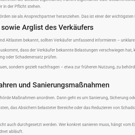
 in der Pflicht stehen.
örden sie als Ansprechpartner heranziehen. Das ist einer der wichtigsten
 sowie Arglist des Verkäufers
d Altlasten bekannt, sollten Verkäufer umfassend informieren – unklare 
uskommt, dass der Verkäufer bekannte Belastungen verschwiegen hat, ka
ung oder Schadenersatz prüfen.
trauen, sondern gezielt nachfragen – etwa zur früheren Nutzung, zu behö
rfahren und Sanierungsmaßnahmen
e Behörde Maßnahmen anordnen. Dann geht es um Sanierung, Sicherung 
asten, das Absichern belasteter Bereiche oder das Reduzieren von Schadsto
cht auch durchgesetzt werden. Wer konkret sanieren muss, hängt vom Einz
net abläuft.