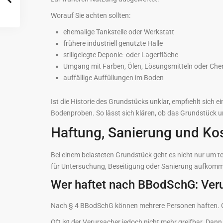
Worauf Sie achten sollten:
ehemalige Tankstelle oder Werkstatt
frühere industriell genutzte Halle
stillgelegte Deponie- oder Lagerfläche
Umgang mit Farben, Ölen, Lösungsmitteln oder Che
auffällige Auffüllungen im Boden
Ist die Historie des Grundstücks unklar, empfiehlt sich 
Bodenproben. So lässt sich klären, ob das Grundstück un
Haftung, Sanierung und Ko
Bei einem belasteten Grundstück geht es nicht nur um 
für Untersuchung, Beseitigung oder Sanierung aufkomm
Wer haftet nach BBodSchG: Ver
Nach § 4 BBodSchG können mehrere Personen haften. Grun
Oft ist der Verursacher jedoch nicht mehr greifbar. Da